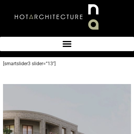
[smartslider3 slider=“13″]