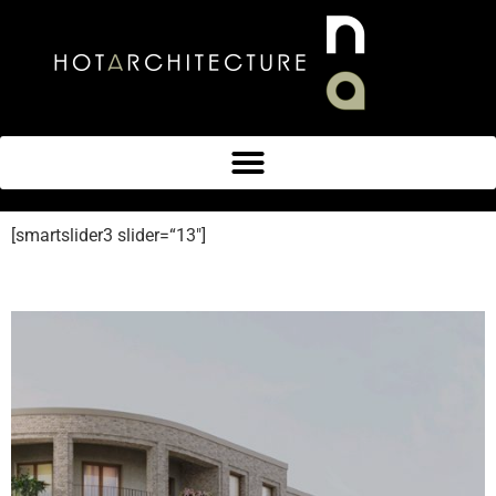
[smartslider3 slider=“13″]