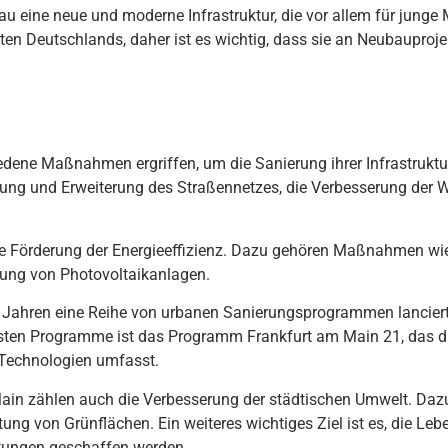
 eine neue und moderne Infrastruktur, die vor allem für junge 
ten Deutschlands, daher ist es wichtig, dass sie an Neubauproje
ed
ene
Ma
ß
nah
men
er
gr
iff
en
,
um
die
San
ier
ung
i
h
rer
Inf
rast
ru
kt
u
ung
und
Er
we
iter
ung
des
Stra
ß
enn
et
zes
,
die
Verb
ess
er
ung
der
e
F
ör
der
ung
der
E
ner
gie
eff
iz
ien
z
.
D
az
u
ge
h
ö
ren
Ma
ß
nah
men
w
i
ung
von
Phot
ov
olt
a
ikan
l
agen
.
Jah
ren
e
ine
Rei
he
von
urban
en
San
ier
ung
s
program
men
lan
ci
er
st
en
Programme
is
t
d
as
Program
m
Frankfurt
am
Main
21
,
d
as
d
Techn
olog
ien
um
f
as
st
.
ain
z
ä
h
len
a
uch
die
Verb
ess
er
ung
der
st
ä
dt
isc
hen
Um
w
elt
.
D
az
t
ung
von
Gr
ü
n
fl
ä
chen
.
E
in
we
ite
res
w
icht
ig
es
Z
iel
is
t
es
,
die
Le
b
t
ung
en
g
es
ch
aff
en
w
er
den
.