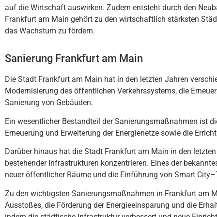
auf die Wirtschaft auswirken. Zudem entsteht durch den Neubau
Frankfurt am Main gehört zu den wirtschaftlich stärksten Städ
das Wachstum zu fördern.
Sanierung Frankfurt am Main
Die
St
ad
t
Frankfurt
am
Main
hat
in
den
let
z
ten
Jah
ren
vers
ch
i
Modern
is
ier
ung
des
ö
ff
ent
lic
hen
Ver
ke
hr
ss
ystem
s
,
die
Er
ne
uer
San
ier
ung
von
G
eb
ä
uden
.
E
in
w
es
ent
lic
her
Best
and
te
il
der
San
ier
ung
s
ma
ß
nah
men
is
t
di
Er
ne
uer
ung
und
Er
we
iter
ung
der
E
nerg
ien
et
ze
sow
ie
die
Er
rich
t
Dar
ü
ber
h
ina
us
hat
die
St
ad
t
Frankfurt
am
Main
in
den
let
z
ten
best
e
he
nder
Inf
rast
ru
kt
uren
k
onz
ent
ri
eren
.
E
ines
der
be
kan
nt
e
ne
uer
ö
ff
ent
lic
her
R
ä
ume
und
die
E
inf
ü
hr
ung
von
Smart
City
–
Z
u
den
w
icht
ig
sten
San
ier
ung
s
ma
ß
nah
men
in
Frankfurt
am
M
A
us
st
o
ß
es
,
die
F
ör
der
ung
der
E
ner
gie
e
ins
par
ung
und
die
Er
h
al
ind
em
die
st
ä
dt
ische
Inf
rast
ru
kt
ur
verb
essert
und
ne
ue
E
in
rich