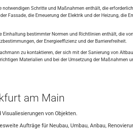
e
not
w
end
igen
Sch
rit
te
und
Ma
ß
nah
men
ent
h
ä
lt
,
die
er
f
order
lic
der
F
ass
ade
,
die
Er
ne
uer
ung
der
Ele
kt
rik
und
der
He
iz
ung
,
die
Er
e
E
in
h
alt
ung
best
imm
ter
Norm
en
und
Rich
t
lin
ien
ent
h
ä
lt
,
die
vo
tz
best
imm
ung
en
,
der
E
ner
gie
eff
iz
ien
z
und
der
Bar
ri
ere
fre
i
heit
.
ach
mann
z
u
k
ont
ak
tie
ren
,
der
s
ich
mit
der
San
ier
ung
von
Alt
b
au
rich
t
igen
Material
ien
und
be
i
der
U
ms
etz
ung
der
Ma
ß
nah
men
u
nkfurt am Main
 Visualiesierungen von Objekten.
ndesweite Aufträge für Neubau, Umbau, Anbau, Renovie