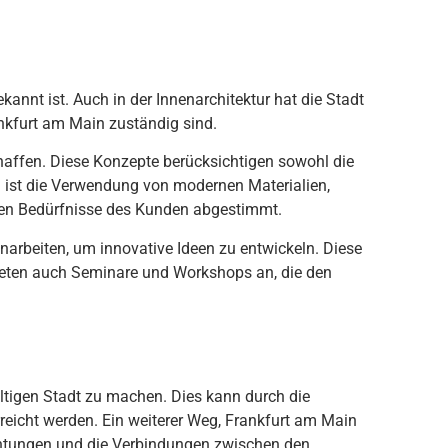
e
kan
nt
is
t
.
A
uch
in
der
Inn
en
arch
ite
kt
ur
hat
die
St
ad
t
kfurt
am
Main
z
ust
ä
nd
ig
s
ind
.
h
aff
en
.
D
ies
e
Kon
ze
pt
e
ber
ü
cks
icht
igen
sow
ohl
die
n
is
t
die
Ver
w
end
ung
von
modern
en
Material
ien
,
en
Bed
ür
fn
isse
des
Kund
en
ab
gest
imm
t
.
n
ar
beit
en
,
um
innovative
Ide
en
z
u
ent
wic
kel
n
.
D
ies
e
et
en
a
uch
Semin
are
und
Works
hops
an
,
die
den
lt
igen
St
ad
t
z
u
mac
hen
.
D
ies
k
ann
d
urch
die
re
icht
w
er
den
.
E
in
we
it
erer
We
g
,
Frankfurt
am
Main
h
t
ung
en
und
die
Ver
bind
ung
en
z
w
isc
hen
den