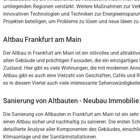
u
ml
ieg
end
en
Region
en
ver
st
ä
r
kt
.
We
it
ere
Ma
ß
nah
men
z
ur
Ver
innov
at
iven
Techn
olog
ien
und
Techn
iken
z
ur
E
ner
gie
e
ins
par
u
Pro
j
ek
ten
be
te
il
igen
,
um
Pro
ble
me
z
u
l
ö
sen
und
ne
ue
Ide
en
z
u
Altbau Frankfurt am Main
Der
Alt
b
au
in
Frankfurt
am
Main
is
t
e
in
st
il
v
oll
es
und
att
rak
t
iv
al
ten
G
eb
ä
ude
und
pr
ä
cht
igen
F
assad
en
,
die
e
in
e
in
zig
art
ig
es
Z
ust
and
.
Hier
gib
t
es
v
ie
le
W
ohn
ung
en
,
die
mit
modern
en
Ann
Alt
b
au
gib
t
es
a
uch
e
ine
V
iel
z
ahl
von
Ges
ch
ä
ften
,
Caf
és
und
R
es
in
dies
em
Vi
ert
el
a
uch
v
ie
le
int
e
ress
ante
Se
hen
sw
ü
rd
ig
ke
it
Sanierung von Altbauten - Neubau Immobilie
Die
San
ier
ung
von
Alt
b
aut
en
in
Frankfurt
am
Main
is
t
e
in
se
hr
e
inen
Alt
b
au
s
ic
her
und
n
ach
h
alt
ig
z
u
san
ie
ren
.
Die
er
sten
Sch
det
a
ill
ier
te
Analy
se
all
er
K
omp
onent
en
des
G
eb
ä
udes
,
e
ins
ch
li
K
lim
aan
l
age
und
der
San
it
ä
r
install
ation
en
.