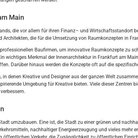
 am Main
lands
,
die
v
or
al
lem
f
ür
i
h
ren
Fin
anz
–
und
W
irts
cha
fts
stand
ort
b
d
Arch
ite
k
ten
,
die
f
ür
die
U
ms
etz
ung
von
Ra
um
k
on
ze
pt
en
in
Fran
profession
ellen
B
au
f
irm
en
,
um
innovative
Ra
um
k
on
ze
pt
e
z
u
sc
E
in
w
icht
ig
es
Mer
k
mal
der
Inn
en
arch
ite
kt
ur
in
Frankfurt
am
Mai
ff
en
.
Dar
ü
ber
h
ina
us
w
er
den
die
Kon
ze
pt
e
oft
a
uf
die
spe
z
if
isc
h
n
,
in
den
en
K
reat
ive
und
Designer
a
us
der
g
an
zen
W
elt
z
us
am
me
pir
ie
rend
e
Um
ge
b
ung
f
ür
K
reat
ive
b
iet
en
.
Vie
le
dies
er
Z
ent
ren
b
i
verb
ess
ern
.
in
t
ad
t
um
z
ub
au
en
.
E
ine
is
t
,
die
St
ad
t
z
u
e
iner
gr
ü
nen
und
n
ach
h
a
r
ke
h
rs
mitt
eln
,
n
ach
h
alt
iger
E
ner
gie
er
ze
ug
ung
und
v
iel
es
me
hr
er
n
ö
ff
ent
lic
hen
Ver
ke
hr
,
die
Z
ug
ä
ng
lich
ke
it
z
u
ö
ff
ent
lic
hen
E
in
ric