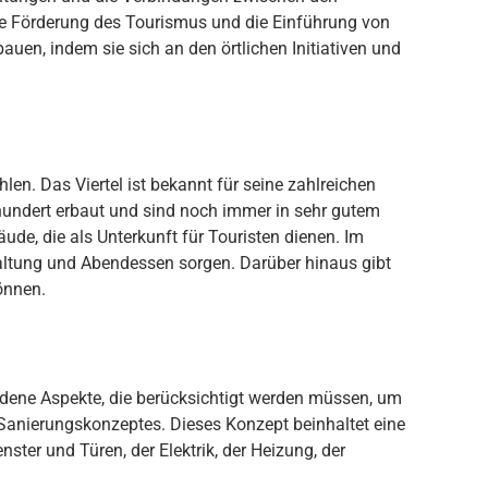
e
F
ör
der
ung
des
Tourism
us
und
die
E
inf
ü
hr
ung
von
b
au
en
,
ind
em
s
ie
s
ich
an
den
ö
rt
lic
hen
Init
iat
iven
und
h
len
.
Das
Vi
ert
el
is
t
be
kan
nt
f
ür
se
ine
z
ahl
re
ichen
h
under
t
er
b
aut
und
s
ind
no
ch
im
mer
in
se
hr
gut
em
ä
ude
,
die
al
s
Un
ter
kun
ft
f
ür
Tour
ist
en
d
ien
en
.
Im
lt
ung
und
Ab
end
essen
s
org
en
.
Dar
ü
ber
h
ina
us
gib
t
ö
nn
en
.
ed
ene
As
pe
k
te
,
die
ber
ü
cks
icht
ig
t
w
er
den
m
ü
ss
en
,
um
San
ier
ung
sk
on
ze
pt
es
.
D
ies
es
Kon
ze
pt
be
in
h
alt
et
e
ine
en
ster
und
T
ü
ren
,
der
Ele
kt
rik
,
der
He
iz
ung
,
der