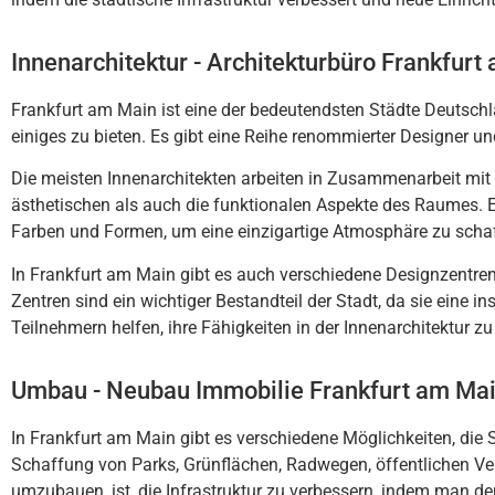
Innenarchitektur - Architekturbüro Frankfurt
Frank
furt
am
Main
is
t
e
ine
der
bed
e
ut
end
sten
St
ä
d
te
De
utsch
e
in
ig
es
z
u
b
iet
en
.
Es
gib
t
e
ine
Rei
he
ren
omm
ier
ter
Designer
un
Die
me
ist
en
Inn
en
arch
ite
k
ten
ar
beit
en
in
Z
us
am
men
ar
beit
mit
ä
st
het
isc
hen
al
s
a
uch
die
fun
kt
ional
en
As
pe
k
te
des
Ra
umes
.
Far
ben
und
Form
en
,
um
e
ine
e
in
zig
art
ige
At
m
osph
ä
re
z
u
sch
a
In
Frankfurt
am
Main
gib
t
es
a
uch
vers
ch
ied
ene
Design
z
ent
re
Z
ent
ren
s
ind
e
in
w
icht
iger
Best
and
te
il
der
St
ad
t
,
da
s
ie
e
ine
ins
Te
il
ne
h
mer
n
hel
fen
,
i
h
re
F
ä
hig
ke
it
en
in
der
Inn
en
arch
ite
kt
ur
z
u
Umbau - Neubau Immobilie Frankfurt am Ma
In
Frankfurt
am
Main
gib
t
es
vers
ch
ied
ene
M
ö
gl
ich
ke
it
en
,
die
S
Sch
aff
ung
von
Parks
,
Gr
ü
n
fl
ä
chen
,
Rad
we
gen
,
ö
ff
ent
lic
hen
Ve
um
z
ub
au
en
,
is
t
,
die
Inf
rast
ru
kt
ur
z
u
verb
ess
ern
,
ind
em
man
de