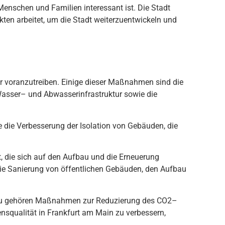
Menschen und Familien interessant ist. Die Stadt
kten arbeitet, um die Stadt weiterzuentwickeln und
r
v
oran
z
ut
re
ib
en
.
E
in
ige
dies
er
Ma
ß
nah
men
s
ind
die
W
asser
–
und
Ab
w
asser
inf
rast
ru
kt
ur
sow
ie
die
e
die
Verb
ess
er
ung
der
Is
olation
von
G
eb
ä
uden
,
die
t
,
die
s
ich
a
uf
den
A
uf
b
au
und
die
Er
ne
uer
ung
ie
San
ier
ung
von
ö
ff
ent
lic
hen
G
eb
ä
uden
,
den
A
uf
b
au
u
ge
h
ö
ren
Ma
ß
nah
men
z
ur
Red
uz
ier
ung
des
CO
2
–
ens
qual
it
ä
t
in
Frankfurt
am
Main
z
u
verb
ess
ern
,