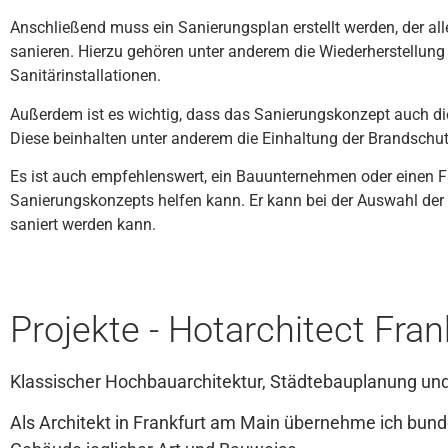
An
sch
lie
ß
end
m
uss
e
in
San
ier
ung
s
plan
er
st
ell
t
w
er
den
,
der
all
san
ie
ren
.
Hier
zu
ge
h
ö
ren
un
ter
and
ere
m
die
W
ied
er
her
st
ell
ung
San
it
ä
r
install
ation
en
.
A
u
ß
er
dem
is
t
es
w
icht
ig
,
d
ass
d
as
San
ier
ung
sk
on
ze
pt
a
uch
di
D
ies
e
be
in
hal
ten
un
ter
and
ere
m
die
E
in
h
alt
ung
der
Brands
ch
u
Es
is
t
a
uch
em
p
fe
hl
ens
w
ert
,
e
in
B
au
un
ter
ne
h
men
o
der
e
inen
F
San
ier
ung
sk
on
ze
pt
s
hel
fen
k
ann
.
Er
k
ann
be
i
der
Aus
w
ahl
der
s
ani
ert
w
er
den
k
ann
.
Projekte - Hotarchitect Fra
Klassischer Hochbauarchitektur, Städtebauplanung und
Als Architekt in Frankfurt am Main übernehme ich bu