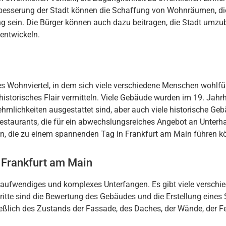
b
ess
er
ung
der
St
ad
t
k
ö
nn
en
die
Sch
aff
ung
von
W
ohn
r
ä
umen
,
di
ng
se
in
.
Die
B
ür
ger
k
ö
nn
en
a
uch
d
az
u
be
it
r
agen
,
die
St
ad
t
um
z
u
ent
wic
kel
n
.
es
W
ohn
vi
ert
el
,
in
dem
s
ich
v
ie
le
vers
ch
ied
ene
Mens
chen
w
oh
lf
ü
histor
is
ches
Fl
air
ver
mitt
eln
.
Vie
le
G
eb
ä
ude
w
urden
im
19
.
Jah
r
e
h
ml
ich
ke
it
en
a
us
gest
att
et
s
ind
,
aber
a
uch
v
ie
le
histor
ische
G
eb
estaur
ants
,
die
f
ür
e
in
ab
we
ch
sl
ung
s
re
ic
hes
Ange
bot
an
Un
ter
h
a
en
,
die
z
u
e
inem
sp
ann
end
en
Tag
in
Frankfurt
am
Main
f
ü
h
ren
k
 Frankfurt am Main
a
uf
w
end
ig
es
und
k
om
plex
es
Un
ter
f
ang
en
.
Es
gib
t
v
ie
le
vers
ch
i
rit
te
s
ind
die
B
ew
ert
ung
des
G
eb
ä
udes
und
die
Er
st
ell
ung
e
ines
e
ß
lich
des
Z
ust
ands
der
F
ass
ade
,
des
D
aches
,
der
W
ä
nd
e
,
der
F