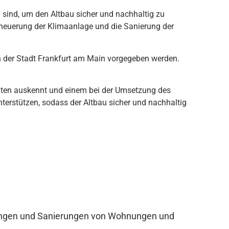
h
s
ind
,
um
den
Alt
b
au
s
ic
her
und
n
ach
h
alt
ig
z
u
ne
uer
ung
der
K
lim
aan
l
age
und
die
San
ier
ung
der
n
der
St
ad
t
Frankfurt
am
Main
v
orge
ge
ben
w
er
den
.
t
en
a
us
ken
nt
und
e
inem
be
i
der
U
ms
etz
ung
des
n
ter
st
ü
t
zen
,
sod
ass
der
Alt
b
au
s
ic
her
und
n
ach
h
alt
ig
rungen und Sanierungen von Wohnungen und