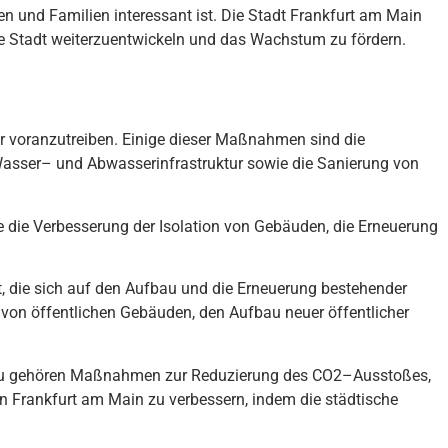
n und Familien interessant ist. Die Stadt Frankfurt am Main
die Stadt weiterzuentwickeln und das Wachstum zu fördern.
r
v
oran
z
ut
re
ib
en
.
E
in
ige
dies
er
Ma
ß
nah
men
s
ind
die
W
asser
–
und
Ab
w
asser
inf
rast
ru
kt
ur
sow
ie
die
San
ier
ung
von
e
die
Verb
ess
er
ung
der
Is
olation
von
G
eb
ä
uden
,
die
Er
ne
uer
ung
t
,
die
s
ich
a
uf
den
A
uf
b
au
und
die
Er
ne
uer
ung
best
e
he
nder
von
ö
ff
ent
lic
hen
G
eb
ä
uden
,
den
A
uf
b
au
ne
uer
ö
ff
ent
lic
her
u
ge
h
ö
ren
Ma
ß
nah
men
z
ur
Red
uz
ier
ung
des
CO
2
–
A
us
st
o
ß
es
,
n
Frankfurt
am
Main
z
u
verb
ess
ern
,
ind
em
die
st
ä
dt
ische