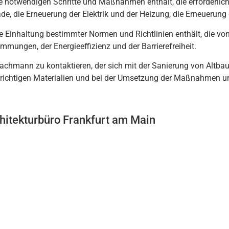
e
not
w
end
igen
Sch
rit
te
und
Ma
ß
nah
men
ent
h
ä
lt
,
die
er
f
order
lic
ade
,
die
Er
ne
uer
ung
der
Ele
kt
rik
und
der
He
iz
ung
,
die
Er
ne
uer
ung
e
E
in
h
alt
ung
best
imm
ter
Norm
en
und
Rich
t
lin
ien
ent
h
ä
lt
,
die
vo
imm
ung
en
,
der
E
ner
gie
eff
iz
ien
z
und
der
Bar
ri
ere
fre
i
heit
.
ach
mann
z
u
k
ont
ak
tie
ren
,
der
s
ich
mit
der
San
ier
ung
von
Alt
b
au
rich
t
igen
Material
ien
und
be
i
der
U
ms
etz
ung
der
Ma
ß
nah
men
u
hitekturbüro Frankfurt am Main