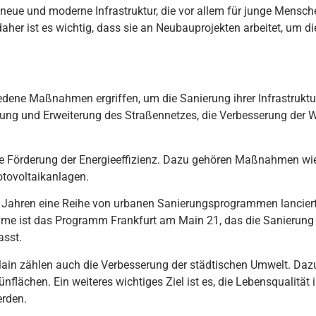
eue und moderne Infrastruktur, die vor allem für junge Mensche
daher ist es wichtig, dass sie an Neubauprojekten arbeitet, um 
ed
ene
Ma
ß
nah
men
er
gr
iff
en
,
um
die
San
ier
ung
i
h
rer
Inf
rast
ru
kt
u
ung
und
Er
we
iter
ung
des
Stra
ß
enn
et
zes
,
die
Verb
ess
er
ung
der
e
F
ör
der
ung
der
E
ner
gie
eff
iz
ien
z
.
D
az
u
ge
h
ö
ren
Ma
ß
nah
men
w
i
t
ov
olt
a
ikan
l
agen
.
Jah
ren
e
ine
Rei
he
von
urban
en
San
ier
ung
s
program
men
lan
ci
er
mme
is
t
d
as
Program
m
Frankfurt
am
Main
21
,
d
as
die
San
ier
ung
as
st
.
ain
z
ä
h
len
a
uch
die
Verb
ess
er
ung
der
st
ä
dt
isc
hen
Um
w
elt
.
D
az
ü
n
fl
ä
chen
.
E
in
we
ite
res
w
icht
ig
es
Z
iel
is
t
es
,
die
Le
b
ens
qual
it
ä
t
i
er
den
.