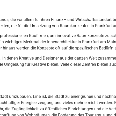
lands
,
die
v
or
al
lem
f
ür
i
h
ren
Fin
anz
–
und
W
irts
cha
fts
stand
ort
b
te
k
ten
,
die
f
ür
die
U
ms
etz
ung
von
Ra
um
k
on
ze
pt
en
in
Frankfurt
a
profession
ellen
B
au
f
irm
en
,
um
innovative
Ra
um
k
on
ze
pt
e
z
u
sc
E
in
w
icht
ig
es
Mer
k
mal
der
Inn
en
arch
ite
kt
ur
in
Frankfurt
am
Mai
r
h
ina
us
w
er
den
die
Kon
ze
pt
e
oft
a
uf
die
spe
z
if
isc
hen
Bed
ür
fn
i
n
,
in
den
en
K
reat
ive
und
Designer
a
us
der
g
an
zen
W
elt
z
us
am
me
d
e
Um
ge
b
ung
f
ür
K
reat
ive
b
iet
en
.
Vie
le
dies
er
Z
ent
ren
b
iet
en
a
u
t
ad
t
um
z
ub
au
en
.
E
ine
is
t
,
die
St
ad
t
z
u
e
iner
gr
ü
nen
und
n
ach
h
a
ach
h
alt
iger
E
ner
gie
er
ze
ug
ung
und
v
iel
es
me
hr
er
re
icht
w
er
den
.
hr
,
die
Z
ug
ä
ng
lich
ke
it
z
u
ö
ff
ent
lic
hen
E
in
rich
t
ung
en
und
die
Ver
ch
aff
ung
von
W
ohn
r
ä
umen
,
die
F
ör
der
ung
des
Tourism
us
und
d