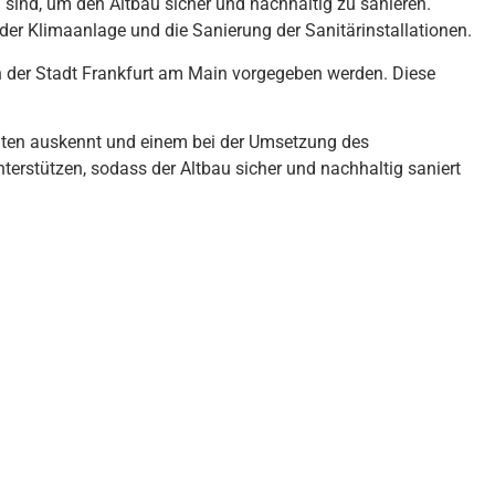
h
s
ind
,
um
den
Alt
b
au
s
ic
her
und
n
ach
h
alt
ig
z
u
san
ie
ren
.
der
K
lim
aan
l
age
und
die
San
ier
ung
der
San
it
ä
r
install
ation
en
.
n
der
St
ad
t
Frankfurt
am
Main
v
orge
ge
ben
w
er
den
.
D
ies
e
t
en
a
us
ken
nt
und
e
inem
be
i
der
U
ms
etz
ung
des
n
ter
st
ü
t
zen
,
sod
ass
der
Alt
b
au
s
ic
her
und
n
ach
h
alt
ig
s
ani
ert