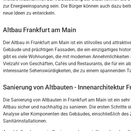
z
ur
E
ner
gie
e
ins
par
ung
se
in
.
Die
B
ür
ger
k
ö
nn
en
a
uch
d
az
u
be
it
ne
ue
Ide
en
z
u
ent
wic
kel
n
.
Altbau Frankfurt am Main
Der
Alt
b
au
in
Frankfurt
am
Main
is
t
e
in
st
il
v
oll
es
und
att
rak
t
iv
G
eb
ä
ude
und
pr
ä
cht
igen
F
assad
en
,
die
e
in
e
in
zig
art
ig
es
histor
gib
t
es
v
ie
le
W
ohn
ung
en
,
die
mit
modern
en
Anne
h
ml
ich
ke
it
en
V
iel
z
ahl
von
Ges
ch
ä
ften
,
Caf
és
und
Restaur
ants
,
die
f
ür
e
in
ab
int
e
ress
ante
Se
hen
sw
ü
rd
ig
ke
it
en
,
die
z
u
e
inem
sp
ann
end
en
T
Sanierung von Altbauten - Innenarchitektur 
Die
San
ier
ung
von
Alt
b
aut
en
in
Frankfurt
am
Main
is
t
e
in
se
hr
Alt
b
au
s
ic
her
und
n
ach
h
alt
ig
z
u
san
ie
ren
.
Die
er
sten
Sch
rit
te
s
Analy
se
all
er
K
omp
onent
en
des
G
eb
ä
udes
,
e
ins
ch
lie
ß
lich
des
San
it
ä
r
install
ation
en
.