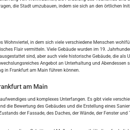
r
agen
,
die
St
ad
t
um
z
ub
au
en
,
ind
em
s
ie
s
ich
an
den
ö
rt
lic
hen
Init
es
W
ohn
vi
ert
el
,
in
dem
s
ich
v
ie
le
vers
ch
ied
ene
Mens
chen
w
oh
lf
ü
is
ches
Fl
air
ver
mitt
eln
.
Vie
le
G
eb
ä
ude
w
urden
im
19
.
Jah
rh
unde
a
us
gest
att
et
s
ind
,
aber
a
uch
v
ie
le
histor
ische
G
eb
ä
ude
,
die
al
s
U
we
ch
sl
ung
s
re
ic
hes
Ange
bot
an
Un
ter
h
alt
ung
und
Ab
end
essen
s
ag
in
Frankfurt
am
Main
f
ü
h
ren
k
ö
nn
en
.
Frankfurt am Main
a
uf
w
end
ig
es
und
k
om
plex
es
Un
ter
f
ang
en
.
Es
gib
t
v
ie
le
vers
ch
i
ind
die
B
ew
ert
ung
des
G
eb
ä
udes
und
die
Er
st
ell
ung
e
ines
San
ier
Z
ust
ands
der
F
ass
ade
,
des
D
aches
,
der
W
ä
nd
e
,
der
Fen
ster
und