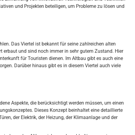
iat
iven
und
Pro
j
ek
ten
be
te
il
igen
,
um
Pro
ble
me
z
u
l
ö
sen
und
h
len
.
Das
Vi
ert
el
is
t
be
kan
nt
f
ür
se
ine
z
ahl
re
ichen
al
ten
r
t
er
b
aut
und
s
ind
no
ch
im
mer
in
se
hr
gut
em
Z
ust
and
.
Hier
n
ter
kun
ft
f
ür
Tour
ist
en
d
ien
en
.
Im
Alt
b
au
gib
t
es
a
uch
e
ine
org
en
.
Dar
ü
ber
h
ina
us
gib
t
es
in
dies
em
Vi
ert
el
a
uch
v
ie
le
ed
ene
As
pe
k
te
,
die
ber
ü
cks
icht
ig
t
w
er
den
m
ü
ss
en
,
um
e
inen
ung
sk
on
ze
pt
es
.
D
ies
es
Kon
ze
pt
be
in
h
alt
et
e
ine
det
a
ill
ier
te
T
ü
ren
,
der
Ele
kt
rik
,
der
He
iz
ung
,
der
K
lim
aan
l
age
und
der