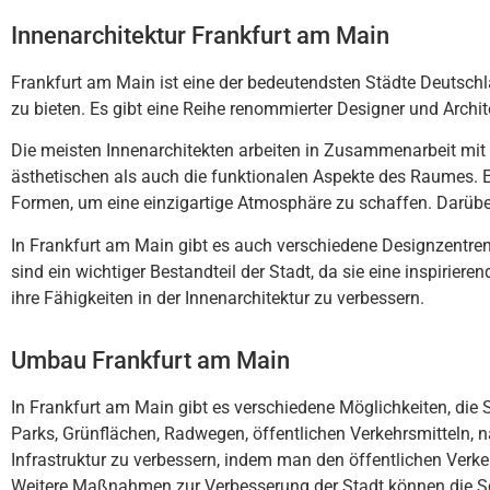
Innenarchitektur Frankfurt am Main
Frank
furt
am
Main
is
t
e
ine
der
bed
e
ut
end
sten
St
ä
d
te
De
utsch
z
u
b
iet
en
.
Es
gib
t
e
ine
Rei
he
ren
omm
ier
ter
Designer
und
Arch
i
Die
me
ist
en
Inn
en
arch
ite
k
ten
ar
beit
en
in
Z
us
am
men
ar
beit
mit
ä
st
het
isc
hen
al
s
a
uch
die
fun
kt
ional
en
As
pe
k
te
des
Ra
umes
.
Form
en
,
um
e
ine
e
in
zig
art
ige
At
m
osph
ä
re
z
u
sch
aff
en
.
Dar
ü
be
In
Frankfurt
am
Main
gib
t
es
a
uch
vers
ch
ied
ene
Design
z
ent
re
s
ind
e
in
w
icht
iger
Best
and
te
il
der
St
ad
t
,
da
s
ie
e
ine
inspir
ie
ren
i
h
re
F
ä
hig
ke
it
en
in
der
Inn
en
arch
ite
kt
ur
z
u
verb
ess
ern
.
Umbau Frankfurt am Main
In
Frankfurt
am
Main
gib
t
es
vers
ch
ied
ene
M
ö
gl
ich
ke
it
en
,
die
S
Parks
,
Gr
ü
n
fl
ä
chen
,
Rad
we
gen
,
ö
ff
ent
lic
hen
Ver
ke
h
rs
mitt
eln
,
n
Inf
rast
ru
kt
ur
z
u
verb
ess
ern
,
ind
em
man
den
ö
ff
ent
lic
hen
Ver
ke
We
it
ere
Ma
ß
nah
men
z
ur
Verb
ess
er
ung
der
St
ad
t
k
ö
nn
en
die
S