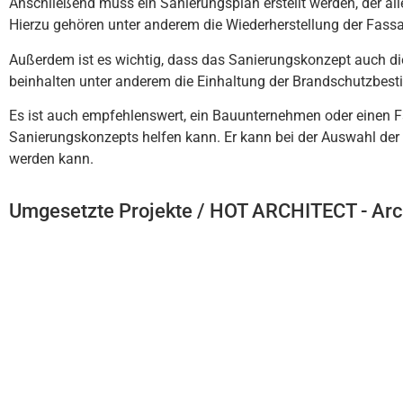
An
sch
lie
ß
end
m
uss
e
in
San
ier
ung
s
plan
er
st
ell
t
w
er
den
,
der
all
Hier
zu
ge
h
ö
ren
un
ter
and
ere
m
die
W
ied
er
her
st
ell
ung
der
F
ass
A
u
ß
er
dem
is
t
es
w
icht
ig
,
d
ass
d
as
San
ier
ung
sk
on
ze
pt
a
uch
di
be
in
hal
ten
un
ter
and
ere
m
die
E
in
h
alt
ung
der
Brands
ch
utz
best
Es
is
t
a
uch
em
p
fe
hl
ens
w
ert
,
e
in
B
au
un
ter
ne
h
men
o
der
e
inen
F
San
ier
ung
sk
on
ze
pt
s
hel
fen
k
ann
.
Er
k
ann
be
i
der
Aus
w
ahl
der
w
er
den
k
ann
.
Umgesetzte Projekte / HOT ARCHITECT - Arc