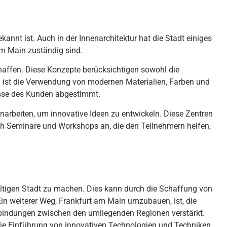
e
kan
nt
is
t
.
A
uch
in
der
Inn
en
arch
ite
kt
ur
hat
die
St
ad
t
e
in
ig
es
m
Main
z
ust
ä
nd
ig
s
ind
.
h
aff
en
.
D
ies
e
Kon
ze
pt
e
ber
ü
cks
icht
igen
sow
ohl
die
n
is
t
die
Ver
w
end
ung
von
modern
en
Material
ien
,
Far
ben
und
sse
des
Kund
en
ab
gest
imm
t
.
n
ar
beit
en
,
um
innovative
Ide
en
z
u
ent
wic
kel
n
.
D
ies
e
Z
ent
ren
ch
Semin
are
und
Works
hops
an
,
die
den
Te
il
ne
h
mer
n
hel
fen
,
lt
igen
St
ad
t
z
u
mac
hen
.
D
ies
k
ann
d
urch
die
Sch
aff
ung
von
E
in
we
it
erer
We
g
,
Frankfurt
am
Main
um
z
ub
au
en
,
is
t
,
die
bind
ung
en
z
w
isc
hen
den
u
ml
ieg
end
en
Region
en
ver
st
ä
r
kt
.
ie
E
inf
ü
hr
ung
von
innov
at
iven
Techn
olog
ien
und
Techn
iken