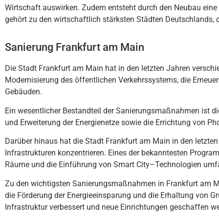
Wirtschaft auswirken. Zudem entsteht durch den Neubau eine n
gehört zu den wirtschaftlich stärksten Städten Deutschlands, 
Sanierung Frankfurt am Main
Die
St
ad
t
Frankfurt
am
Main
hat
in
den
let
z
ten
Jah
ren
vers
ch
i
Modern
is
ier
ung
des
ö
ff
ent
lic
hen
Ver
ke
hr
ss
ystem
s
,
die
Er
ne
uer
G
eb
ä
uden
.
E
in
w
es
ent
lic
her
Best
and
te
il
der
San
ier
ung
s
ma
ß
nah
men
is
t
di
und
Er
we
iter
ung
der
E
nerg
ien
et
ze
sow
ie
die
Er
rich
t
ung
von
Pho
Dar
ü
ber
h
ina
us
hat
die
St
ad
t
Frankfurt
am
Main
in
den
let
z
ten
Inf
rast
ru
kt
uren
k
onz
ent
ri
eren
.
E
ines
der
be
kan
nt
est
en
Progra
R
ä
ume
und
die
E
inf
ü
hr
ung
von
Smart
City
–
Techn
olog
ien
um
f
Z
u
den
w
icht
ig
sten
San
ier
ung
s
ma
ß
nah
men
in
Frankfurt
am
M
die
F
ör
der
ung
der
E
ner
gie
e
ins
par
ung
und
die
Er
h
alt
ung
von
Gr
Inf
rast
ru
kt
ur
verb
essert
und
ne
ue
E
in
rich
t
ung
en
g
es
ch
aff
en
w